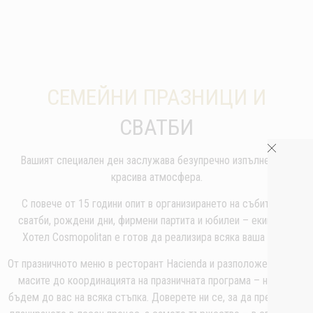
СЕМЕЙНИ ПРАЗНИЦИ И
СВАТБИ
Вашият специален ден заслужава безупречно изпълнение и
красива атмосфера.
С повече от 15 години опит в организирането на събития –
сватби, рождени дни, фирмени партита и юбилеи – екипът на
Хотел Cosmopolitan е готов да реализира всяка ваша идея.
От празничното меню в ресторант Hacienda и разположението на
масите до координацията на празничната програма – ние ще
бъдем до вас на всяка стъпка. Доверете ни се, за да превърнем