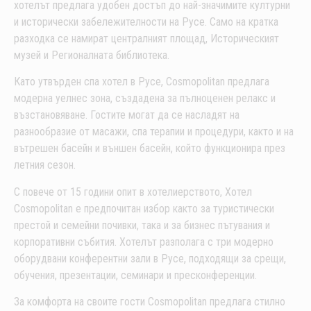
хотелът предлага удобен достъп до най-значимите културни
и исторически забележителности на Русе. Само на кратка
разходка се намират централният площад, Историческият
музей и Регионалната библиотека.
Като утвърден спа хотел в Русе, Cosmopolitan предлага
модерна уелнес зона, създадена за пълноценен релакс и
възстановяване. Гостите могат да се насладят на
разнообразие от масажи, спа терапии и процедури, както и на
вътрешен басейн и външен басейн, който функционира през
летния сезон.
С повече от 15 години опит в хотелиерството, Хотел
Cosmopolitan е предпочитан избор както за туристически
престой и семейни почивки, така и за бизнес пътувания и
корпоративни събития. Хотелът разполага с три модерно
оборудвани конферентни зали в Русе, подходящи за срещи,
обучения, презентации, семинари и пресконференции.
За комфорта на своите гости Cosmopolitan предлага стилно