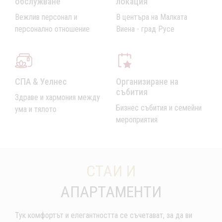
обслужване
локация
Вежлив персонал и
В центъра на Малката
персонално отношение
Виена - град Русе
СПА & Уелнес
Организиране на
събития
Здраве и хармония между
Бизнес събития и семейни
ума и тялото
мероприятия
СТАИ И
АПАРТАМЕНТИ
Тук комфортът и елегантността се съчетават, за да ви