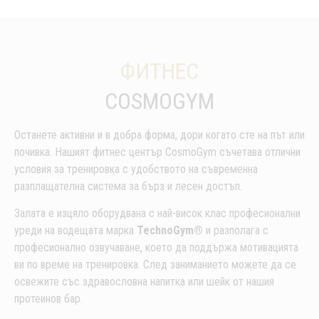
ФИТНЕС
COSMOGYM
Останете активни и в добра форма, дори когато сте на път или
почивка. Нашият фитнес център CosmoGym съчетава отлични
условия за тренировка с удобството на съвременна
разплащателна система за бърз и лесен достъп.
Залата е изцяло оборудвана с най-висок клас професионални
уреди на водещата марка
TechnoGym®
и разполага с
професионално озвучаване, което да поддържа мотивацията
ви по време на тренировка. След заниманието можете да се
освежите със здравословна напитка или шейк от нашия
протеинов бар.