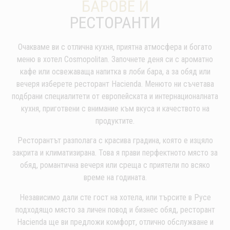
БАРОВЕ И
РЕСТОРАНТИ
Очакваме ви с отлична кухня, приятна атмосфера и богато
меню в хотел Cosmopolitan. Започнете деня си с ароматно
кафе или освежаваща напитка в лоби бара, а за обяд или
вечеря изберете ресторант Hacienda. Менюто ни съчетава
подбрани специалитети от европейската и интернационалната
кухня, приготвени с внимание към вкуса и качеството на
продуктите.
Ресторантът разполага с красива градина, която е изцяло
закрита и климатизирана. Това я прави перфектното място за
обяд, романтична вечеря или среща с приятели по всяко
време на годината.
Независимо дали сте гост на хотела, или търсите в Русе
подходящо място за личен повод и бизнес обяд, ресторант
Hacienda ще ви предложи комфорт, отлично обслужване и