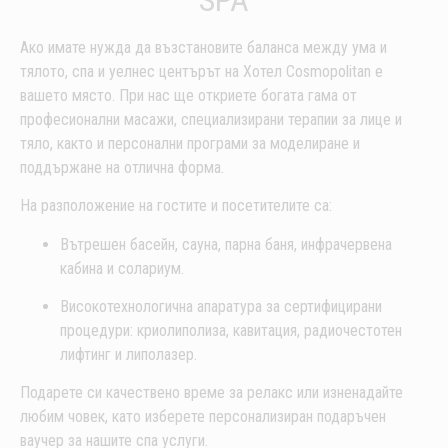
Ако имате нужда да възстановите баланса между ума и
тялото, спа и уелнес центърът на Хотел Cosmopolitan е
вашето място. При нас ще откриете богата гама от
професионални масажи, специализирани терапии за лице и
тяло, както и персонални програми за моделиране и
поддържане на отлична форма.
На разположение на гостите и посетителите са:
Вътрешен басейн, сауна, парна баня, инфрачервена
кабина и солариум.
Високотехнологична апаратура за сертифицирани
процедури: криолиполиза, кавитация, радиочестотен
лифтинг и липолазер.
Подарете си качествено време за релакс или изненадайте
любим човек, като изберете персонализиран подаръчен
ваучер за нашите спа услуги.