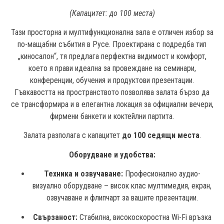
(Капацитет: до 100 места)
Тази просторна и мултифункционална зала е отличен избор за
по-мащабни събития в Русе. Проектирана с подредба тип
„киносалон“, тя предлага перфектна видимост и комфорт,
което я прави идеална за провеждане на семинари,
конференции, обучения и продуктови презентации.
Гъвкавостта на пространството позволява залата бързо да
се трансформира и в елегантна локация за официални вечери,
фирмени банкети и коктейлни партита.
Залата разполага с капацитет
до 100 седящи места
.
Оборудване и удобства:
Техника и озвучаване:
Професионално аудио-
визуално оборудване – висок клас мултимедия, екран,
озвучаване и флипчарт за вашите презентации.
Свързаност:
Стабилна, високоскоростна Wi-Fi връзка