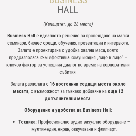
BUSINESS
HALL
(Капацитет: до 28 места)
Business Hall
е идеалното решение за провеждане на малки
семинари, бизнес срещи, обучения, презентации и интервюта.
Залата е проектирана с удобна овална маса, която
предразполага към ефективна комуникация „лице в лице“ –
ключов фактор за успешния диалог по време на корпоративни
събития.
Залата разполага с
16 постоянни седящи места около
масата
, с възможност за гъвкаво добавяне на
още 12
допълнителни места
.
Оборудване и удобства на Business Hall:
Техника:
Професионално аудио-визуално оборудване –
мултимедия, екран, озвучаване и флипчарт.