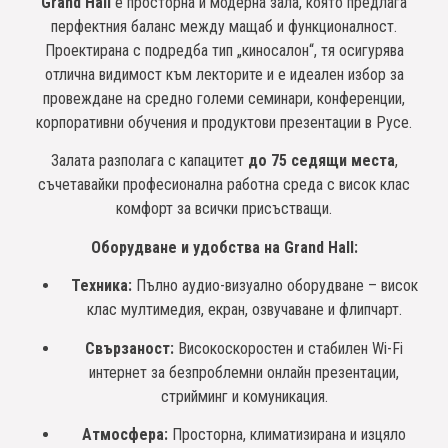
Grand Hall
е просторна и модерна зала, която предлага
перфектния баланс между мащаб и функционалност.
Проектирана с подредба тип „киносалон“, тя осигурява
отлична видимост към лекторите и е идеален избор за
провеждане на средно големи семинари, конференции,
корпоративни обучения и продуктови презентации в Русе.
Залата разполага с капацитет
до 75 седящи места
,
съчетавайки професионална работна среда с висок клас
комфорт за всички присъстващи.
Оборудване и удобства на Grand Hall:
Техника:
Пълно аудио-визуално оборудване – висок
клас мултимедия, екран, озвучаване и флипчарт.
Свързаност:
Високоскоростен и стабилен Wi-Fi
интернет за безпроблемни онлайн презентации,
стрийминг и комуникация.
Атмосфера:
Просторна, климатизирана и изцяло