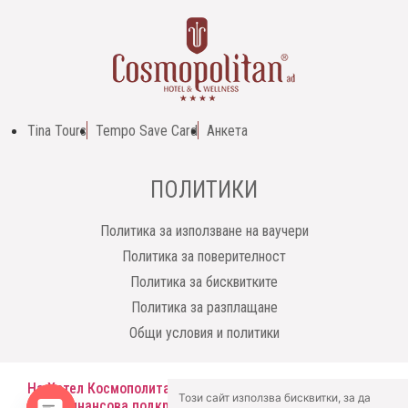
Tina Tours
Tempo Save Card
Анкета
ПОЛИТИКИ
Политика за използване на ваучери
Политика за поверителност
Политика за бисквитките
Политика за разплащане
Общи условия и политики
На Хотел Космополитан АД е предоставена еднократна
Този сайт използва бисквитки, за да
Този сайт използва бисквитки, за да
финансова подкрепа от Институт Искрива по