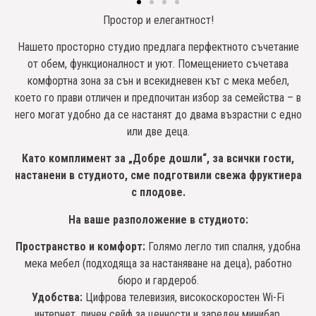
Простор и елегантност!
Нашето просторно студио предлага перфектното съчетание
от обем, функционалност и уют. Помещението съчетава
комфортна зона за сън и всекидневен кът с мека мебел,
което го прави отличен и предпочитан избор за семейства – в
него могат удобно да се настанят до двама възрастни с едно
или две деца.
Като комплимент за „Добре дошли“, за всички гости,
настанени в студиото, сме подготвили свежа фруктиера
с плодове.
На ваше разположение в студиото:
Пространство и комфорт:
Голямо легло тип спалня, удобна
мека мебел (подходяща за настаняване на деца), работно
бюро и гардероб.
Удобства:
Цифрова телевизия, високоскоростен Wi-Fi
интернет, личен сейф за ценности и зареден минибар.